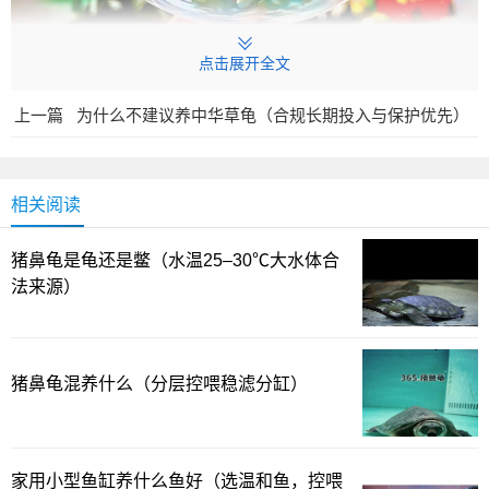
点击展开全文
上一篇
为什么不建议养中华草龟（合规长期投入与保护优先）
相关阅读
猪鼻龟是龟还是鳖（水温25–30℃大水体合
法来源）
在养鱼的乐趣里，斑马鱼总有一种活泼的气息，让缸里
的小世界显得充满生机。我自己养过几轮，常被一个问题困
扰：斑马鱼到底能长多少？资料里给出的答案并不总是统
猪鼻龟混养什么（分层控喂稳滤分缸）
一，实际养起来的差异也挺大。综合经验和已有资料来看，
斑马鱼确实有向4-6厘米成长的潜力，但能否达到这个上限，
与环境、喂养和水质等多种因素密切相关。你家里的水族箱
家用小型鱼缸养什么鱼好（选温和鱼，控喂