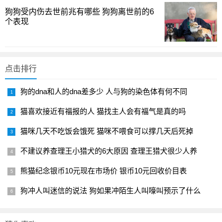
狗狗受内伤去世前兆有哪些 狗狗离世前的6
喂食量与成长关系：别让喂养成了水质病
个表现
斑马鱼的饲养并不需要复杂的程序，杂食性让它们在日
常喂养上相对宽容。但喂食量的把握至关重要：过量喂食会
点击排行
迅速污染水质，诱发细菌或真菌等疾病，从而间接地抑制生
长，甚至缩短寿命。相反，合理而稳定的喂养频次和营养配
狗的dna和人的dna差多少 人与狗的染色体有何不同
比，能让它们在拥有足够能量的同时，减少水质负担，长得
猫喜欢接近有福报的人 猫找主人会有福气是真的吗
更健壮。理论上，应该根据年龄、体长和活动水平进行阶段
性调整，避免一次性摄入过多。颗粒饲料、红虫和水蚤等都
猫咪几天不吃饭会饿死 猫咪不喂食可以撑几天后死掉
属于常见选择，日常可分散在早、中、晚三次小量投喂，确
不建议养查理王小猎犬的6大原因 查理王猎犬很少人养
保每次都能被鱼群吃干净。你通常怎么安排日常喂养？你是
否也遇到过水质因喂食而骤变的情况？
熊猫纪念银币10元现在市场价 银币10元回收价目表
斑马鱼的寿命与繁殖健康维护
狗冲人叫迷信的说法 狗如果冲陌生人叫嚎叫预示了什么
在养护层面，斑马鱼的常见寿命通常在2到3年之间，个