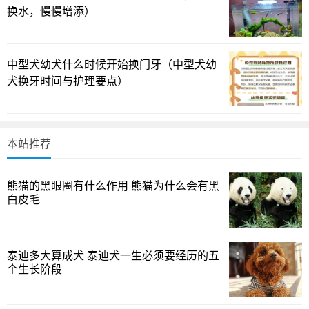
容量和日常护理，往往决定它们最终呈现的体长。更重要的
换水，慢慢增添）
是，繁殖能力强、周期短的特性也会让这群小家伙在合适条
件下迅速繁衍，进一步影响整体水体与成长轨迹。你注意过
中型犬幼犬什么时候开始换门牙（中型犬幼
你家水质的微妙变化对鱼儿长度的潜在影响吗？
犬换牙时间与护理要点）
水温水质对斑马鱼长度的影响
斑马鱼属于对水温相对友好的小型热带鱼，只要水温保
本站推荐
持在20℃以上就能相对稳定生活。很多饲养者偏好把水温维
持在25至28℃之间，因为这个区间更接近它们的自然偏好，
熊猫的黑眼圈有什么作用 熊猫为什么会有黑
活跃度和代谢水平也会随之提升。不过温度并非唯一的决定
白皮毛
因素，水质的稳定和水中的微量元素也在悄悄左右成长速
度。缸内放置一些鹅卵石等小型装饰，除了美观，也有助于
水质的氧化还原平衡与底部沉积的控制。关键在于：水质波
泰迪多大算成犬 泰迪犬一生必须要经历的五
动越小，鱼儿的成长路线就越稳定。你是否观察到，最近一
个生长阶段
段时间缸中的水色更清澈，鱼儿游动也更有劲儿？这往往就
是环境在“偷偷地”帮助它们更好地成长。