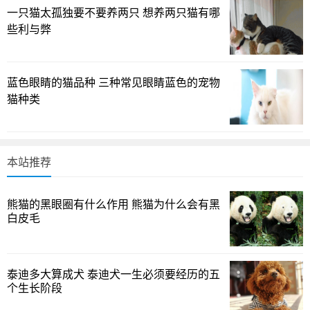
换牙期门牙顺序及异常情况
一只猫太孤独要不要养两只 想养两只猫有哪
些利与弊
犬类的换牙并非随机发生，而是有一定的顺序：通常先
换中间的门牙，也就是嘴部正中两侧的前门牙，随后是犬
齿，最后才是后部的臼齿。这一过程意味着在3到8个月之
蓝色眼睛的猫品种 三种常见眼睛蓝色的宠物
间，你会逐步看到牙齿的替换和排列的变化。需要留意的
猫种类
是，个别犬在新牙长出但旧牙尚未脱落时，可能出现所谓的
“双排牙”现象；如果新牙位置不正或牙龈发炎、牙齿摇晃剧
烈，最好带去兽医那里进行检查。值得记录的是，幼犬在换
本站推荐
牙时的疼痛和不适会影响情绪和进食，适时的护理与观察能
避免长期口腔问题的积累。
熊猫的黑眼圈有什么作用 熊猫为什么会有黑
白皮毛
换牙期护理要点与日常观察
这段时期的护理并非单纯“给狗狗多吃几口”，更强调口腔
泰迪多大算成犬 泰迪犬一生必须要经历的五
健康与舒适度的平衡。日常可从以下几方面入手：定期口腔
个生长阶段
检查，关注牙龈颜色、牙齿位置以及咀嚼是否出现异常；口