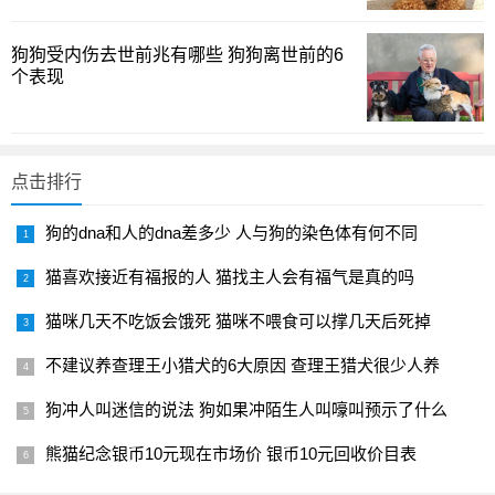
腔清洁要从软毛巾或宠物专用口腔清洁用品做起，必要时使
用宠物牙刷与牙膏；避免把过硬或过软的食物强行塞给它
狗狗受内伤去世前兆有哪些 狗狗离世前的6
们，以免对新生恒牙造成压力。饮食方面，提供易咀嚼、富
个表现
含营养的狗粮，确保足够的钙质摄入，但要避免过量，防止
钙质堆积带来负担。情绪层面，换牙期的狗狗情绪容易波
动，陪伴、适度的活动和安抚性抚摸有助于减轻焦虑。你家
点击排行
狗狗在换牙期显现哪些信号？是否会因为牙龈不适而偏爱某
些咬具或玩具？
狗的dna和人的dna差多少 人与狗的染色体有何不同
常见问题与科学应对策略
猫喜欢接近有福报的人 猫找主人会有福气是真的吗
猫咪几天不吃饭会饿死 猫咪不喂食可以撑几天后死掉
- 掉落的牙齿该不该担心？大多数情况下牙齿会自然掉
落，狗狗会把牙齿磨碎后吞下，消化系统会处理。若牙齿掉
不建议养查理王小猎犬的6大原因 查理王猎犬很少人养
落后仍可见牙龈不适或口腔持续发炎，需就医处理。
狗冲人叫迷信的说法 狗如果冲陌生人叫嚎叫预示了什么
- 换牙期需要额外补钙吗？适量补钙是有益的，因为牙齿
熊猫纪念银币10元现在市场价 银币10元回收价目表
需要钙质支撑，但量要适中，避免过量。最稳妥的做法是通