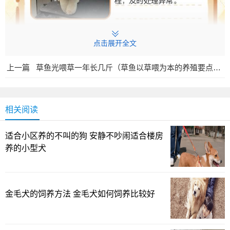
点击展开全文
你是否好奇自家中型犬幼犬究竟在何时开始换牙？人们
上一篇
草鱼光喂草一年长几斤（草鱼以草喂为本的养殖要点与增重曲线）
常说四到六个月是黄金期，但实际情况因体型而异。乳牙在
出生后不久就开始萌出，约在两个月左右完成，真正的换牙
多集中在3到6个月之间；有的中型犬可能略晚，直到4到6个
相关阅读
月才正式启动，整个过程往往持续到8到10个月，甚至到一岁
适合小区养的不叫的狗 安静不吵闹适合楼房
左右才告一段落。换牙其实经历了两次“换牙潮”：第一次大约
养的小型犬
在3到4个月，乳牙逐步被恒牙取代；第二次大约5到8个月，
恒牙逐步完全长齐。你家小家伙现在处在第几阶段？在观察
中若发现新牙已经长出却旧牙还没掉，别急着担心，这种“双
金毛犬的饲养方法 金毛犬如何饲养比较好
排牙”并不罕见，往往会自行调整，但若时间过长或咬合出现
异常，寻求 Veterinarian 的评估更稳妥。