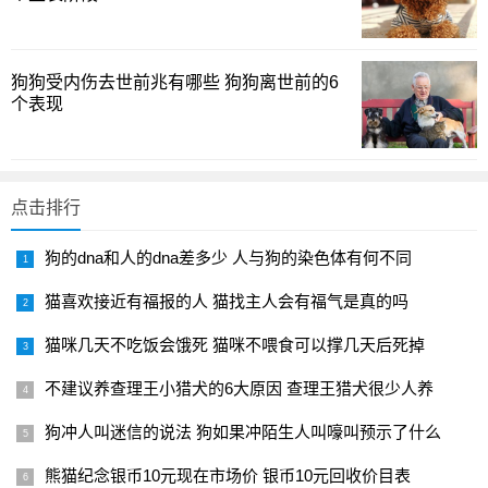
只能在有竹子的地方生存。
但是新石器时代以后，人类开始大搞农业，不仅开垦了
狗狗受内伤去世前兆有哪些 狗狗离世前的6
大量的荒地，还去山上把树和竹子也砍了，直接导致了熊猫
个表现
们领地的缩减。
熊猫也不能去海里生活，所以最后它们的领
地就越来越小。
点击排行
1
2
下一页
狗的dna和人的dna差多少 人与狗的染色体有何不同
猫喜欢接近有福报的人 猫找主人会有福气是真的吗
猫咪几天不吃饭会饿死 猫咪不喂食可以撑几天后死掉
不建议养查理王小猎犬的6大原因 查理王猎犬很少人养
狗冲人叫迷信的说法 狗如果冲陌生人叫嚎叫预示了什么
熊猫纪念银币10元现在市场价 银币10元回收价目表