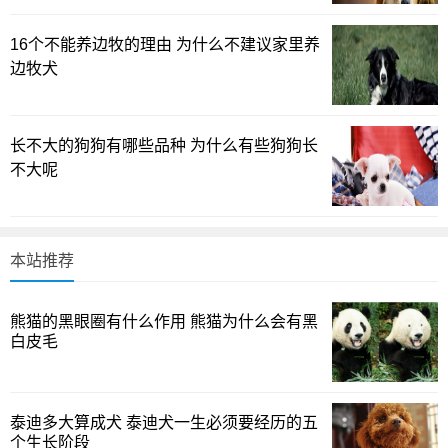
激到它们的眼睛。不过这些说法也都不确定，因为有可能是
16个不能养边牧的理由 为什么不建议家里养
大熊猫突然变异，长成这样的。
边牧犬
长不大的狗狗有哪些品种 为什么有些狗狗长
不大呢
本站推荐
熊猫的黑眼圈有什么作用 熊猫为什么会有黑
白皮毛
大约800万年前，大熊猫的祖先就活动在我国了，当时它
们的活动范围比现在大多了。
后来把自己活成濒危动物有两
泰迪多大算成犬 泰迪犬一生必须要经历的五
个原因，主要原因是他们的食物高度特化，只吃竹子，那就
个生长阶段