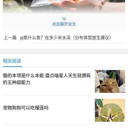
点击展开全文
上一篇
gt是什么鱼？在多少米水深（分布体型放生建议）
相关阅读
猫的本领是什么本能 盘点喵星人天生就拥有
的五种超能力
身为养鱼达人，多年的经验告诉我，选对品种比什么都
重要。对初学者来说，最省心的，是那些耐温、耐养、对水
质兼容性强的冷水鱼。它们不需要复杂的加热设备，常温条
宠物狗狗可以吃榴莲吗
件下也能稳定成长；喂养也不必太过繁琐，偶有失手也不至
于全盘崩盘。像草金鱼、鳑鲏鱼、白云金丝鱼、青鳉、黄金