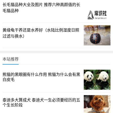
泥鳅、清道夫等，都是这类“皮实”标签下的典型代表。草金鱼
长毛猫品种大全及图片 推荐六种高颜值的长
体质强健，适应面广，杂食性强，繁殖能力也很高；鳑鲏鱼
毛猫品种
以金属光泽和背鳍、尾鳍的柔和光晕著称，水温波动区间
宽；白云金丝鱼虽然体型小，却极易群养，抗低氧能力出
黄缘龟干养还是水养好（水陆比例湿度日照
色；青鳉耐寒、在5–35℃的区间都能活跃；黄金泥鳅作为缸
过滤与换水）
底清洁的“常备军”，对水质要求低，日常管理相对宽松；清道
夫则是不可多得的缸清洁工，能稳定帮助控制藻类与残食。
你是否也在考虑把家里的小缸安放成一支易养的“水下乐队”？
本站推荐
选择这些品种，先给自己一个低门槛的起点。
适合小缸的冷水鱼养护指南
熊猫的黑眼圈有什么作用 熊猫为什么会有黑
白皮毛
低维护的冷水鱼选择与喂养
喂养，是很多新手最担心的环节。其实，只要把握一个
泰迪多大算成犬 泰迪犬一生必须要经历的五
原则：每天定时、适量，三分钟内吃完就好，超出部分易污
个生长阶段
染水质。换水不是越多越好，而是要有节制，一周换水1/3左