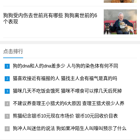
右，既能维持水质，又不让鱼群因为骤变而产生压力。像青
鳉和草金鱼这样的品种，对新手来说尤其友好——它们在日
狗狗受内伤去世前兆有哪些 狗狗离世前的6
常管理中对水温、pH和含氧量的容忍度都相对宽松。你是否
个表现
也发现，当喂食规律、换水稳定后，鱼的活力、颜色甚至繁
殖意愿都会变得更明显？如果家中没有强力过滤系统，选用
几条适合混养的底层和中层品种，配合定期的轻度清理，往
点击排行
往就能达到相对干净而健康的水环境。
狗的dna和人的dna差多少 人与狗的染色体有何不同
冬夏温差中的冷水鱼养护要点
猫喜欢接近有福报的人 猫找主人会有福气是真的吗
冷水鱼不一定“省心到无须照看”，但它们的确比热带鱼在
猫咪几天不吃饭会饿死 猫咪不喂食可以撑几天后死掉
温度管理上更具容错性。多种冷水鱼能耐受0–40℃的温差，
在不同季节转换时仍能保持活跃状态。核心要点，是避免温
不建议养查理王小猎犬的6大原因 查理王猎犬很少人养
度的快速跳变与剧烈波动——比如突然开窗让冷风直吹、或
熊猫纪念银币10元现在市场价 银币10元回收价目表
强烈日照直射造成局部水温急升。若你所在地区季节变化明
显，可以在冬季前后做小幅度的水温调控，确保夜间与白天
狗冲人叫迷信的说法 狗如果冲陌生人叫嚎叫预示了什么
的温差不过大。你家的房间不是常青苔水草的温室吗？如果