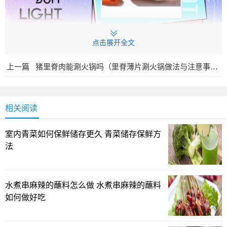
点击展开全文
前夹肉的位置与部位定位
上一篇
猪里脊肉能涮火锅吗（里脊薄片涮火锅做法与注意事项，健康低盐汤底）
前夹肉，常被称作前腿肉的“夹心”区块，位于猪前腿上
方、靠近肩颈一带，靠近胸前的部分。这个部位因为常在运
相关阅读
动中承担负荷，肌肉群较密，脂肪和筋膜相对明显，肉质看
起来半肥半瘦、纹理清晰。有人把它理解为前腿的一段特定
室内青菜如何保鲜储存更久 青菜储存保鲜方
区域，也有人把它视作前腿肉的一个别名。简单地说，它不
法
是整条前腿的全部，而是前腿之上的一块肉，位置决定了它
的口感与脂肪分布。
水煮串麻辣的蘸料怎么做 水煮串麻辣的蘸料
肉质特征与口感对比
如何做好吃
这部分肉的脂肪分布较为均匀，纹理较清楚，肉质通常