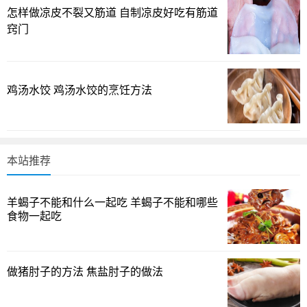
偏紧实，具备一定弹性。与之相比，前腿肉（即整条前腿的
怎样做凉皮不裂又筋道 自制凉皮好吃有筋道
肉）整体脂肪含量和纤维结构会显得更为分明：前腿肉的瘦
窍门
肉比例通常较高，口感更紧实，若处理不当容易显得柴；而
前夹肉因为夹在肌肉群之间，脂肪与肌肉的交错让口感显得
更为柔和、多汁，适合快速烹饪或作为馅料的原料。也有说
鸡汤水饺 鸡汤水饺的烹饪方法
法称，前夹肉的“活肉感”来自于它在运动中的位置，使得肌纤
维细腻程度介于两者之间，但最重要的还是你打算用它做什
么。你更愿意吃到哪种口感？
本站推荐
烹饪用途与菜品搭配
羊蝎子不能和什么一起吃 羊蝎子不能和哪些
对于前夹肉，馅料类的用途往往是最佳选择，比如水饺
食物一起吃
馅、包子馅、馄饨馅，蒸肉饼也挺合适，因为这类菜肴需要
肉质软润、易入味而不柴。也有人直接将前夹肉切成小块或
碎末，用来炒肉丝、炒肉片，以快速锁住脂肪的香气。相比
做猪肘子的方法 焦盐肘子的做法
之下，前腿肉（整条前腿的肉）更常进入慢煮、红烧、炖煮
类菜式，脂肪较少、纤维相对粗一些的特性让它在长时间处