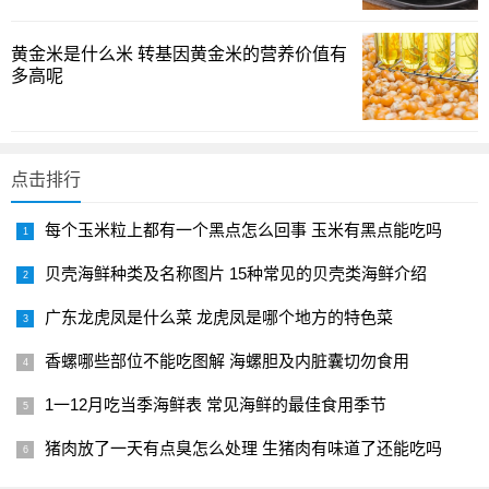
理后变得软嫩、入味更彻底。需要长时间炖煮的菜肴，如红
烧或炖肉时，前腿肉往往是更稳妥的选择；而快炒、拌馅或
黄金米是什么米 转基因黄金米的营养价值有
多高呢
者蒸煮类，前夹肉的口感优势就更明显。你在家里最常做的
菜，是哪种烹饪模式？短时间快炒，还是慢炖细煮？
选购要点与分辨方法
点击排行
买肉时，先弄清楚你要做的菜是哪种风格，再判断该选
每个玉米粒上都有一个黑点怎么回事 玉米有黑点能吃吗
哪一部位。若目标是做馅料、蒸煮快速的菜，前夹肉的脂肪
贝壳海鲜种类及名称图片 15种常见的贝壳类海鲜介绍
分布和柔软度往往更合适；若目标是需要长时间炖煮的红
烧、卤味，前腿肉可能更省心。分辨时可以观察切面的纹理
广东龙虎凤是什么菜 龙虎凤是哪个地方的特色菜
和脂肪走向：前夹肉通常呈现半肥半瘦、肌间脂肪较明显的
香螺哪些部位不能吃图解 海螺胆及内脏囊切勿食用
现象；而前腿肉则纤维走向较直，瘦肉比例更高，脂肪层次
不如前夹肉均匀。购买时还要留意肉色鲜亮、质地紧实而有
1一12月吃当季海鲜表 常见海鲜的最佳食用季节
弹性，切面若有过多水水的油膜，可能是血水处理不充分所
猪肉放了一天有点臭怎么处理 生猪肉有味道了还能吃吗
致。若市场上把“前夹肉”和“前腿肉”混用，请跟摊主确认部位