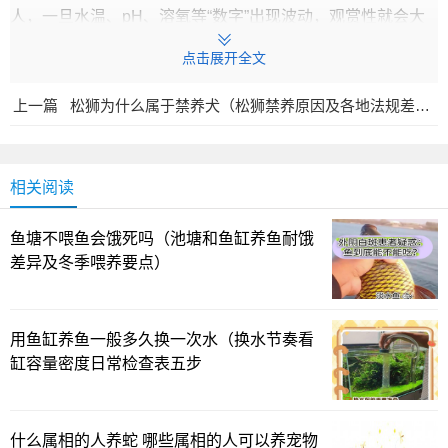
人，一旦水温、pH、溶氧等“数字”出现波动，观赏性就会大
打折扣。养鱼的乐趣其实更像是一门持续的作业：每天看着
点击展开全文
水变得清澈、呼吸平稳、鱼群安居。你会不会也遇到过这样
的情形：鱼缸里新添的几条小鱼一开始活力十足，过一段时
上一篇
松狮为什么属于禁养犬（松狮禁养原因及各地法规差异要点）
间却变得沉默、甚至不太愿意进食？这时，稳定的水环境比
再美的品种更值得关注。对初学者来说，像斑马鱼这样皮实
的 species，往往是第一道“试错线”，既能快速看到效果，也
相关阅读
能在不破坏整体生态的前提下练就日常维护的感觉。
鱼塘不喂鱼会饿死吗（池塘和鱼缸养鱼耐饿
小型热带鱼入门品种对比
差异及冬季喂养要点）
挑选入门品种，别只盯着外表的炫丽，品种之间的对比
同样重要。斑马鱼以其强健的体格和对水质的宽容度广受欢
用鱼缸养鱼一般多久换一次水（换水节奏看
迎，群养更显活泼，像一群活泼的邻里，彼此之间的互动也
缸容量密度日常检查表五步
能带来持续的观赏乐趣。泰国斗鱼以宝石般的色泽和灵动的
鳍迷人，但公鱼之间的对斗会带来压力，因此往往需要单独
什么属相的人养蛇 哪些属相的人可以养宠物
饲养或严格分区管理。孔雀鱼（亦称彩虹鱼/百万鱼）颜色丰