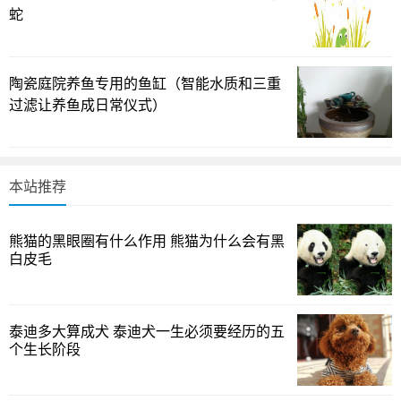
蛇
富、繁殖能力强，适合想要观察繁殖行为的新手；同时它们
的尾鳍和体色变化也能成为缸里的一道风景线。若把目光投
向更有趣的“金属光泽系”鱼类，刚果霓虹鱼等小型者也有不错
陶瓷庭院养鱼专用的鱼缸（智能水质和三重
的观赏性，但请记住，性格和体型都不同，搭配和底层饲养
过滤让养鱼成日常仪式）
需要谨慎安排。你更倾向哪一种的学习曲线？是慢而稳的学
习，还是以较高的观赏性来驱动日常维护的动力？
本站推荐
小型热带鱼喂食原则与饲料选择
关于喂养，材料里写到的“杂食性、机会主义者”在现实中
熊猫的黑眼圈有什么作用 熊猫为什么会有黑
非常贴切。斑马鱼、孔雀鱼等多种小型热带鱼对颗粒饲料、
白皮毛
薄片、冷冻食品都能接受，偶尔也会吃一些高蛋白的肉类或
蔬菜类补充。一个简单的日常模式是：主食用颗粒饲料，辅
以冷冻虾仁、丰年虾、蠕虫等蛋白源，配合水草丰富的环
泰迪多大算成犬 泰迪犬一生必须要经历的五
个生长阶段
境，既能体现食物的色彩层次，又有助于鱼体色泽的维持。
喂养要点并非仅在于“吃得下就行”，更重要的是观察：哪些食