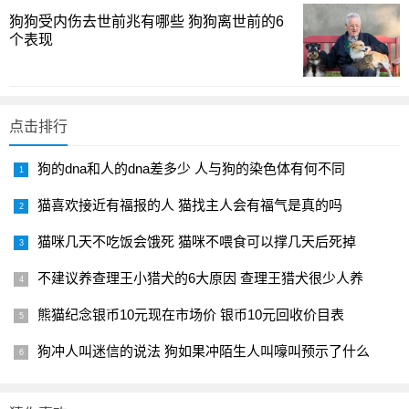
物最容易残留在底部、哪些食物消化更快，怎样的喂量能避
狗狗受内伤去世前兆有哪些 狗狗离世前的6
免水质骤降。你是否有过喂食过量导致水质急速变差的经
个表现
历？面对新鱼时，低量多餐的策略是否更易观察出它们的真
实胃口与适应性？
小型热带鱼缸养护与群养要点
点击排行
对于小缸养护，光线、过滤、打氧都不是孤立事件，而
狗的dna和人的dna差多少 人与狗的染色体有何不同
是一个相互作用的系统。没有过滤装置的小缸也能生存，但
猫喜欢接近有福报的人 猫找主人会有福气是真的吗
往往需要人工密集一些的换水与更严格的量化喂养进度。自
然状态下的鱼类喜好水草密植的环境，这不仅有利于镜头下
猫咪几天不吃饭会饿死 猫咪不喂食可以撑几天后死掉
的观赏效果，也能为幼鱼提供藏匿处与觅食点。常见的小型
不建议养查理王小猎犬的6大原因 查理王猎犬很少人养
鱼如斑马鱼、孔雀鱼、彩虹鱼等，在合适的水草布局和水体
熊猫纪念银币10元现在市场价 银币10元回收价目表
循环下，表现会更稳健。若要尝试多种鱼混养，需考虑体
型、性情与领地意识：某些个体对领地非常敏感，容易应
狗冲人叫迷信的说法 狗如果冲陌生人叫嚎叫预示了什么
激，导致食欲下降或免疫力下降。你家里现有的缸体积与过
滤能力，是否已经为多种鱼类的共存做了充分评估？在日常