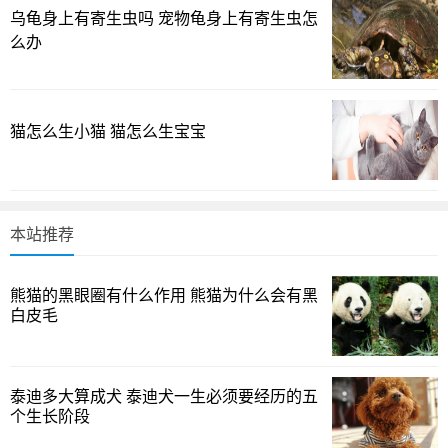
北方结冰塘的停喂与增氧策略
乌龟身上有寄生虫吗 宠物龟身上有寄生虫怎
么办
在北方，许多塘口到了寒冬潜伏期，水面逐渐冻结，水
温常在0-4℃之间，鱼类的新陈代谢几乎停滞，摄食欲望也大
幅下降。这时盲目投喂只会浪费饲料，还会带来污染和疾病
风险，因此“停喂保氧”往往成为首选。我的经验是，当塘水进
猫怎么生小猫 猫怎么生宝宝
入结冰期，优先保证水体氧气和体温，尽量减少物理扰动，
维持水质清澈。只有在偶尔短时回暖、水温上升到接近或超
过4℃时，才会考虑很低强度、很低频次的投喂，且以保膘为
本站推荐
主，避免让鱼体重在寒冬里进一步流失。你有没有遇到过“冰
层下的微暖日”，在那样的日子尝试过短时放些饲料？效果往
熊猫的黑眼圈有什么作用 熊猫为什么会有黑
往取决于水质和鱼群的健康水平。
白皮毛
冬季持续喂食的理由与风险
尽管不少人倾向冬季完全停喂，但有经验的养殖户坚持
泰迪多大算成犬 泰迪犬一生必须要经历的五
个生长阶段
在条件允许时维持低强度、低量的投喂，主要是为了保持鱼
的摄食习惯，防止开春时出现“断粮综合征”，也就是鱼一看到