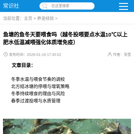
常识社
在这里搜索
当前位置：
主页
>
养宠经验
>
鱼塘的鱼冬天要喂食吗（越冬投喂要点水温10℃以上
肥水低温减喂强化体质增免疫）
发布时间：2026-01-16 17:45:02
作者：张莹
文章目录：
冬季水温与喂食节奏的调校
北方结冰塘的停喂与增氧策略
冬季持续喂食的理由与风险
春季过渡投喂与水质管理