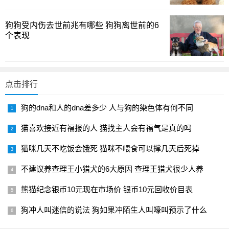
饲料就完全无反应的现象。经过安全、科学的喂养，能让鱼
狗狗受内伤去世前兆有哪些 狗狗离世前的6
在春季重新进入生长阶段时更快地吃起来，上市时间也往往
个表现
提前。然则，喂得过多会增加代谢负担，容易引发营养过
剩、代谢性疾病或死亡风险，尤其是在水温降至5℃以下的段
落，投喂频率应降到每2-3天一次，份量更要控制在
点击排行
0.1%-0.2%左右，避免喂食过度堆积。你家塘里，冬天有没
有尝试过“少量多次”的投喂法？在水温忽高忽低的日子，保持
狗的dna和人的dna差多少 人与狗的染色体有何不同
一个稳定的喂养节奏是否比盲目追求稳定的温度更重要？我
猫喜欢接近有福报的人 猫找主人会有福气是真的吗
的观察是，保持膘情良好和摄食习惯，是越冬后更顺利迎接
春芽的秘密之一。
猫咪几天不吃饭会饿死 猫咪不喂食可以撑几天后死掉
春季过渡投喂与水质管理
不建议养查理王小猎犬的6大原因 查理王猎犬很少人养
熊猫纪念银币10元现在市场价 银币10元回收价目表
在冬季的喂养策略里，是否每一个决定都应对得上天气
与水质的信号？我常常用观察与调整交替进行的办法来指引
狗冲人叫迷信的说法 狗如果冲陌生人叫嚎叫预示了什么
日常操作：天气晴朗、日照充足时，投喂的时机和量往往能