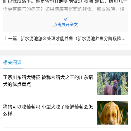
而拉低成活率。你是否也在越冬前做过“秋膘”测试，给鱼儿一
个更有底气的冬天？如果塘底有沉积的残饵，那么减喂、增
氧可能比继续猛喂更实际。
点击展开全文
冬季水温与喂食节奏的调校
上一篇
新水泥池怎么处理才能养鱼（新水泥池养鱼分阶段降碱净水投硝化菌再放鱼）
一旦进入冬季，水体的体感变得更冷，喂食的节奏便成
了管理的关键。水要尽量保持满塘并持续增氧，晴朗午后让
增氧机工作两小时左右，确保溶氧充足。温度若稳定在10℃
相关阅读
以上，就可以考虑在水体里施用磷酸二氢钾与多效肥水先锋
这类组合，帮助水体肥沃、氧含量高，水体也更稳，鱼群的
正宗川东猎犬特征 被称为猎犬之王的川东猎
犬的优点盘点
呼吸负担相对减轻。到了更低的温度区间，鱼儿的胃口明显
减退，投喂的频次和量都需要向下调整。你家塘现在的水温
是多少？天气转好时，是否也观察到鱼的食欲回暖的迹象？
狗狗可以吃葡萄吗 小型犬吃了新鲜葡萄会怎
我就会在阳光好的日子试着投喂一些易消化饲料，既维持基
么样
本摄食，又避免水质因残饵累积而恶化。